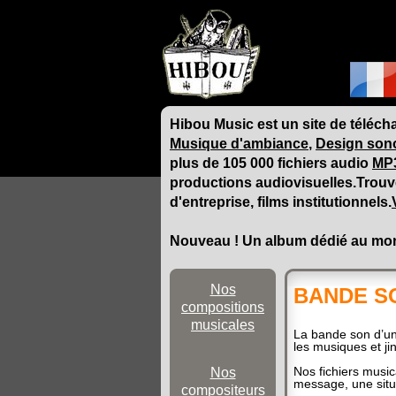
Hibou Music est un site de téléch
Musique d'ambiance
,
Design son
plus de 105 000 fichiers audio
MP
productions audiovisuelles.Trouv
d'entreprise, films institutionnels.
Nouveau ! Un album dédié au m
Nos
BANDE SON
compositions
musicales
La bande son d’un 
les musiques et ji
Nos fichiers music
Nos
message, une situ
compositeurs