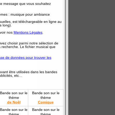
t le message que vous souhaitez
hèmes : musique pour ambiance
uelles, est téléchargeable en ligne au
s long).
 voir nos
Mentions Légales
.
vez choisir parmi notre sélection de
a recherche. Le fichier musical que
base de données pour trouver les
ant être utilisées dans les bandes
licités, etc...
Bande son sur le
Bande son sur le
thème
thème
de Noêl
Comique
Bande son sur le
Bande son sur le
thème
thème