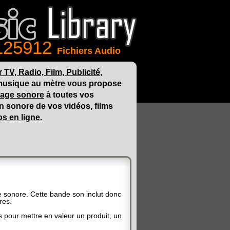
125912
Fichiers Audio
TV, Radio, Film, Publicité
,
usique au mètre
vous propose
llage sonore
à toutes vos
ion sonore de vos vidéos, films
s en ligne.
ie sonore. Cette bande son inclut donc
res.
s pour mettre en valeur un produit, un