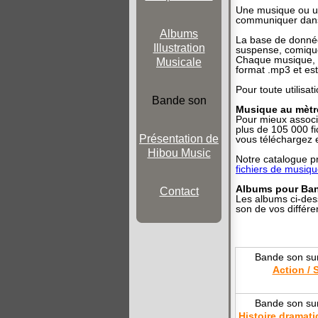
Une musique ou un
communiquer dans
Albums
La base de donnée
Illustration
suspense, comique
Chaque musique, p
Musicale
format .mp3 et est 
Pour toute utilisa
Bande son
Musique au mètr
Pour mieux associe
plus de 105 000 fi
Présentation de
vous téléchargez e
Hibou Music
Notre catalogue p
fichiers de musiq
Albums pour Ba
Contact
Les albums ci-des
son de vos différen
Bande son su
Action / 
Bande son su
Histoire dramat