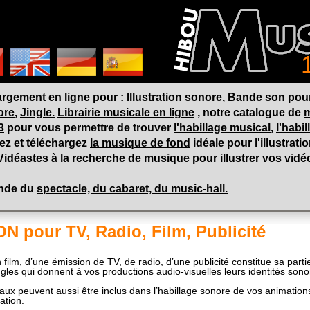
argement en ligne pour :
Illustration sonore
,
Bande son pour 
ore
,
Jingle.
Librairie musicale en ligne
, notre catalogue de
m
3
pour vous permettre de trouver
l'habillage musical
,
l'habi
ez et téléchargez
la musique de fond
idéale pour l'illustrat
Vidéastes à la recherche de musique pour illustrer vos vidéo
onde du
spectacle, du cabaret, du music-hall.
 pour TV, Radio, Film, Publicité
film, d’une émission de TV, de radio, d’une publicité constitue sa part
ngles qui donnent à vos productions audio-visuelles leurs identités sono
aux peuvent aussi être inclus dans l’habillage sonore de vos animation
ation.