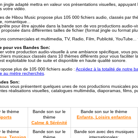
 jingle adapté mettra en valeur vos présentations visuelles, appuyan
 votre vidéo.
s de Hibou Music propose plus 105 000 fichiers audio, classés par t
, romantique...
rête pour être ajoutée dans la bande son de vos productions audio-vis
proposée dans différentes tailles de fichier (format jingle ou format plu
tions commerciales et multimedia, TV, Radio, Film, Publicité, YouTube...
e pour vos Bandes Son:
r votre production audio-visuelle à une ambiance spécifique, vous pou
chiers musicaux classés dans 10 thèmes différents pour vous faciliter l
st exploitable tout de suite et disponible en haute qualité sonore.
ropose plus de 105 000 fichiers audio :
Accédez à la totalité de notre 
ue au mètre recherchés
.
ndes Son:
sous vous présentent quelques unes de nos productions musicales pouv
tes réalisations visuelles, catalogues multimédia, diaporamas, films, pub
r le thème
Bande son sur le
Bande son sur le thème
Sports
thème
Enfants, Loisirs enfantins
Calme & Sérénité
r le thème
Bande son sur le
Bande son avec des musiques
ique, Tension
thème
internationales: