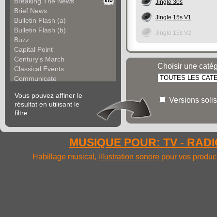
Breaking The News
Jingle 30s
Brief News
Jingle 15s V1
Bulletin Flash (a)
Bulletin Flash (b)
Jingle 15s V2
Buzz
Capital Point
Century's March
Choisir une caté
Classical Events
Communicate
Constant Background
Vous pouvez affiner le
Current Events
Versions solis
résultat en utilisant le
Daily Info (a)
filtre.
Daily Info (b)
Daily News (a)
Daily News (b)
MUSIQUE POUR: TV - RADIO
Dall ' Action
Delay
Habillage musical,
illustration sonore
pour vos product
Destination Music (a...
Destination Music (b...
Direct Info (a)
Direct Info (b)
Direct Info (c)
Directly