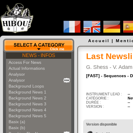
Accueil
|
Menti
Last Newsli
NEWS - INFOS
Access For News
G. Shess - V. Adam
Actual Informations
Analysor
[FAST] - Sequences - 
Analysor
Background Loops
Background News 1
INSTRUMENT LEAD :
--
Background News 2
CATÉGORIE :
New
DURÉE :
--
Background News 3
VERSION :
--
Background News 4
Background News 5
Basix (a)
Version disponible
Basix (b)