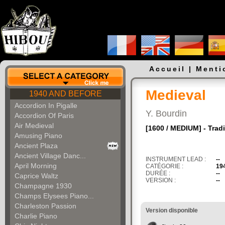
Accueil
|
Menti
Medieval
1940 AND BEFORE
Accordion In Pigalle
Y. Bourdin
Accordion Of Paris
Air Medieval
[1600 / MEDIUM] - Tradi
Amusing Piano
Ancient Plaza
Ancient Village Danc...
INSTRUMENT LEAD :
--
April Morning
CATÉGORIE :
19
DURÉE :
--
Caprice Waltz
VERSION :
--
Champagne 1930
Champs Elysees Piano...
Charleston Passion
Version disponible
Charlie Piano