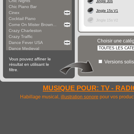
Chic Nights
Jingle 30s
Chic Piano Bar
Jingle 15s V1
Cinex
Cocktail Piano
Jingle 15s V2
Come On Mister Brown...
Crazy Charleston
Crazy Traffic
Choisir une caté
Dance Fever USA
Dance Medieval
Dancing Comedy
Vous pouvez affiner le
Dancing Souvenir
Versions solis
résultat en utilisant le
Dear Mister Sinatra
filtre.
Dinguy's Music
Diverting March
Do You Remember
MUSIQUE POUR: TV - RADIO
Dolores Tango
Emotion With Schosta...
Habillage musical,
illustration sonore
pour vos product
Emotion With Schosta...
Enjoyment (a)
Enjoyment (b)
Episode Of Middle Ag...
Evocative Melody
Famous Fanfare