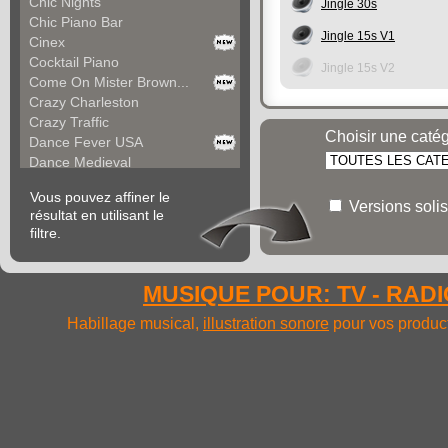
Chic Nights
Jingle 30s
Chic Piano Bar
Jingle 15s V1
Cinex
Cocktail Piano
Jingle 15s V2
Come On Mister Brown...
Crazy Charleston
Crazy Traffic
Choisir une caté
Dance Fever USA
Dance Medieval
Dancing Comedy
Vous pouvez affiner le
Dancing Souvenir
Versions solis
résultat en utilisant le
Dear Mister Sinatra
filtre.
Dinguy's Music
Diverting March
Do You Remember
MUSIQUE POUR: TV - RADIO
Dolores Tango
Emotion With Schosta...
Habillage musical,
illustration sonore
pour vos product
Emotion With Schosta...
Enjoyment (a)
Enjoyment (b)
Episode Of Middle Ag...
Evocative Melody
Famous Fanfare