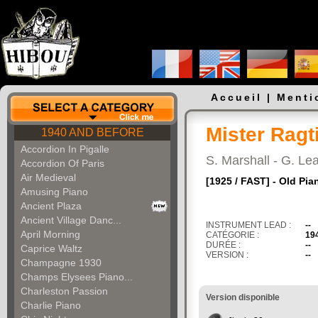
Accueil
|
Menti
Mister Ragt
1940 AND BEFORE
Accordion In Pigalle
S. Marshall - G. L
Accordion Of Paris
Air Medieval
[1925 / FAST] - Old Pia
Amusing Piano
Ancient Plaza
Ancient Village Danc...
INSTRUMENT LEAD :
--
April Morning
CATÉGORIE :
19
DURÉE :
--
Caprice Waltz
VERSION :
--
Champagne 1930
Champs Elysees Piano...
Charleston Passion
Version disponible
Charlie Piano